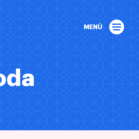
MENÚ
oda