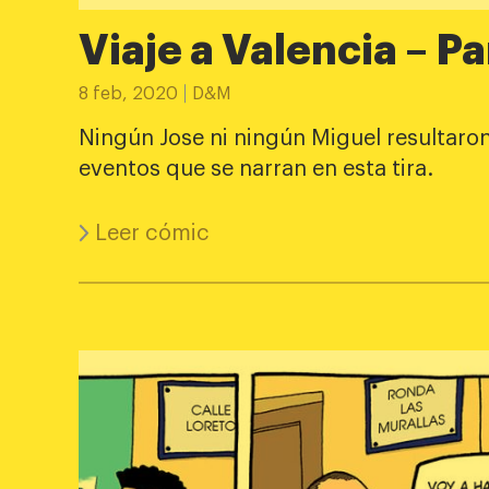
Cómics
Viaje a Valencia – Pa
8 feb, 2020
D&M
Diario
Ningún Jose ni ningún Miguel resultaron
eventos que se narran en esta tira.
Contacto
Leer cómic