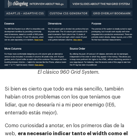
El clásico 960 Grid System.
Si bien es cierto que todo era más sencillo, también
habían otros problemas con los que teníamos que
Trabajos
lidiar, que no desearía ni a mi peor enemigo (IE6,
Sobre mí
enterrado estás mejor).
Reflexiones
Como curiosidad a anotar, en los primeros días de la
Blog de desarrollo
web,
era necesario indicar tanto el width como el