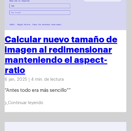
Trabajos
Calcular nuevo tamaño de
Sobre mí
imagen al redimensionar
Reflexiones
manteniendo el aspect-
Blog de desarrollo
ratio
Cómics
6 jan, 2025
4 min. de lectura
Diario
“Antes todo era más sencillo””
Contacto
Continuar leyendo