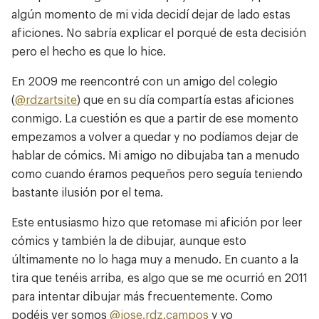
algún momento de mi vida decidí dejar de lado estas
aficiones. No sabría explicar el porqué de esta decisión
pero el hecho es que lo hice.
En 2009 me reencontré con un amigo del colegio
(
@rdzartsite
) que en su día compartía estas aficiones
conmigo. La cuestión es que a partir de ese momento
empezamos a volver a quedar y no podíamos dejar de
hablar de cómics. Mi amigo no dibujaba tan a menudo
como cuando éramos pequeños pero seguía teniendo
Trabajos
bastante ilusión por el tema.
Sobre mí
Este entusiasmo hizo que retomase mi afición por leer
Reflexiones
cómics y también la de dibujar, aunque esto
Blog de desarrollo
últimamente no lo haga muy a menudo. En cuanto a la
tira que tenéis arriba, es algo que se me ocurrió en 2011
Cómics
para intentar dibujar más frecuentemente. Como
Diario
podéis ver somos
@jose.rdz.campos
y yo