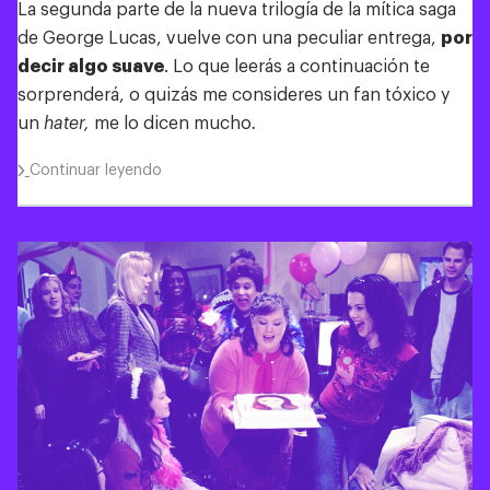
La segunda parte de la nueva trilogía de la mítica saga
Sobre mí
de George Lucas, vuelve con una peculiar entrega,
por
Reflexiones
decir algo suave
. Lo que leerás a continuación te
sorprenderá, o quizás me consideres un fan tóxico y
Blog de desarrollo
un
hater,
me lo dicen mucho
.
Cómics
Continuar leyendo
Diario
Contacto